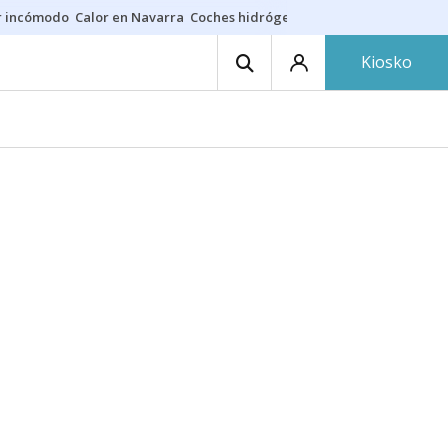
r incómodo
Calor en Navarra
Coches hidrógeno
Alerta en EE.UU.
Kiosko