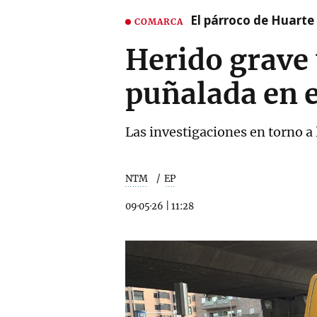
El párroco de Huarte 
COMARCA
Herido grave 
puñalada en 
Las investigaciones en torno a
NTM
EP
09·05·26
|
11:28