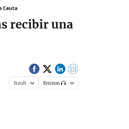
re Ceuta
s recibir una
Itzuli
Entzun