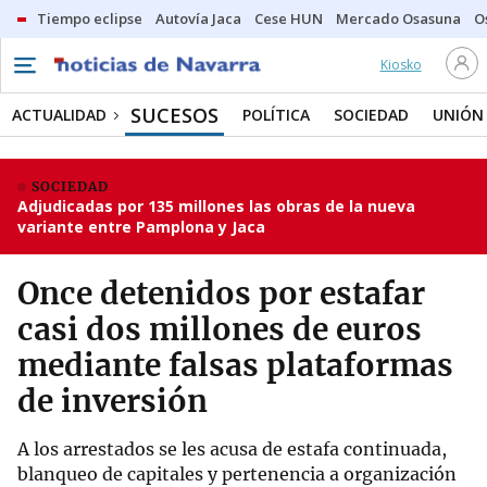
Tiempo eclipse
Autovía Jaca
Cese HUN
Mercado Osasuna
O
Kiosko
SUCESOS
ACTUALIDAD
POLÍTICA
SOCIEDAD
UNIÓN
SOCIEDAD
Adjudicadas por 135 millones las obras de la nueva
variante entre Pamplona y Jaca
Once detenidos por estafar
casi dos millones de euros
mediante falsas plataformas
de inversión
A los arrestados se les acusa de estafa continuada,
blanqueo de capitales y pertenencia a organización