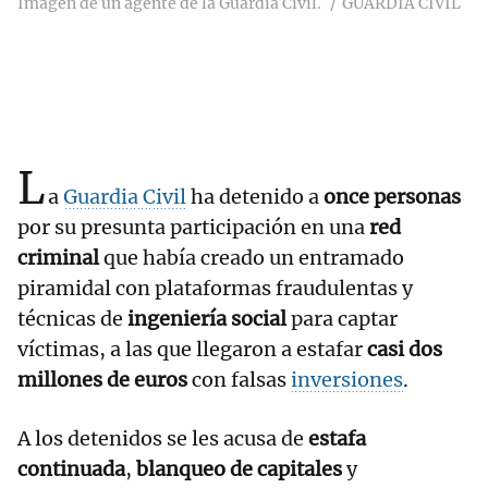
Imagen de un agente de la Guardia Civil.
GUARDIA CIVIL
L
a
Guardia Civil
ha detenido a
once personas
por su presunta participación en una
red
criminal
que había creado un entramado
piramidal con plataformas fraudulentas y
técnicas de
ingeniería social
para captar
víctimas, a las que llegaron a estafar
casi dos
millones de euros
con falsas
inversiones
.
A los detenidos se les acusa de
estafa
continuada
,
blanqueo de capitales
y