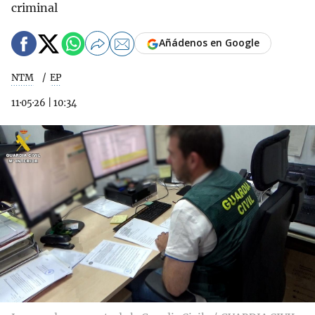
criminal
Añádenos en Google
NTM
EP
11·05·26
|
10:34