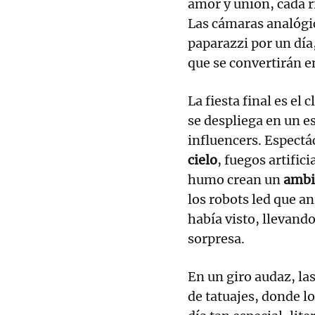
amor y unión, cada r
Las cámaras analógic
paparazzi por un día
que se convertirán en
La fiesta final es el
se despliega en un e
influencers. Espectá
cielo
, fuegos artific
humo crean un
ambi
los robots led que a
había visto, llevand
sorpresa.
En un giro audaz, la
de tatuajes, donde lo