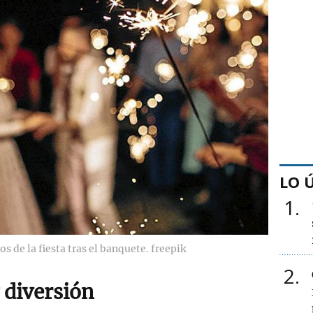
LO 
1
s de la fiesta tras el banquete. freepik
2
 diversión