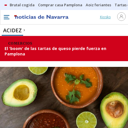
Brutal cogida
Comprar casa Pamplona
Aoiz feriantes
Tartas
Kiosko
ACIDEZ
COMERCIOS
El 'boom' de las tartas de queso pierde fuerza en
Pamplona