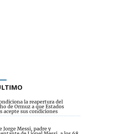
ÚLTIMO
ondiciona la reapertura del
cho de Ormuz a que Estados
s acepte sus condiciones
e Jorge Messi, padre y
entante de Lionel Messi, a los 68