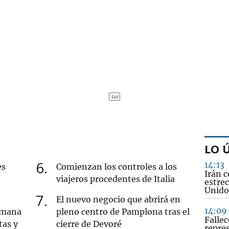
LO 
6
14:13
es
Comienzan los controles a los
Irán c
viajeros procedentes de Italia
estre
Unido
7
El nuevo negocio que abrirá en
14:09
semana
pleno centro de Pamplona tras el
Fallec
tas y
cierre de Devoré
repres