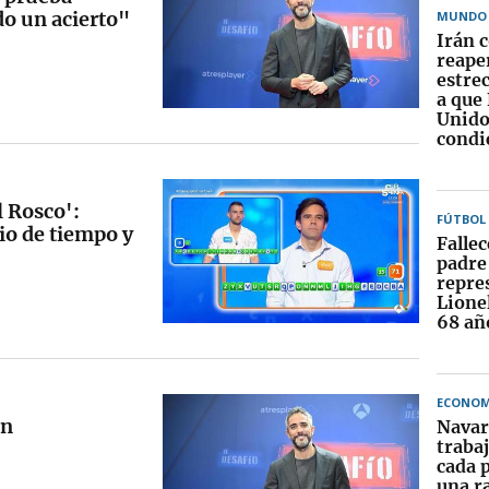
do un acierto"
MUNDO
Irán 
reape
estre
a que
Unido
condi
l Rosco':
FÚTBOL
io de tiempo y
Fallec
padre
repre
Lionel
68 añ
ECONOM
en
Navar
traba
cada 
una r