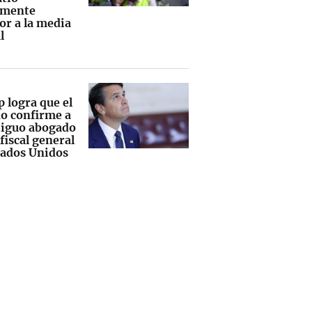
amente
or a la media
l
 logra que el
o confirme a
tiguo abogado
fiscal general
tados Unidos