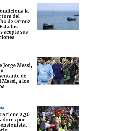
condiciona la
rtura del
cho de Ormuz
 Estados
s acepte sus
ciones
e Jorge Messi,
 y
sentante de
 Messi, a los
os
ÍA
ra tiene 2,36
jadores por
pensionista,
atio