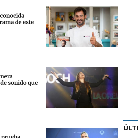
 conocida
grama de este
imera
o de sonido que
ÚLT
u prueba