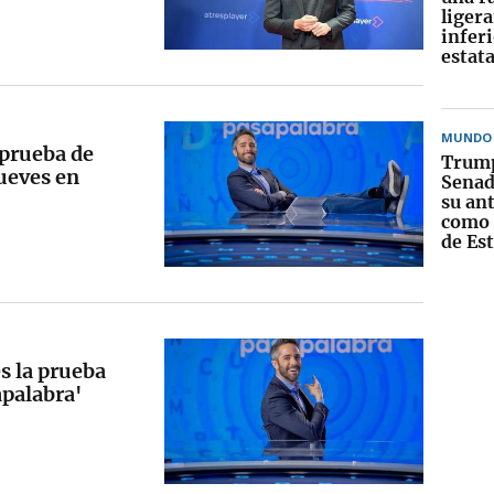
liger
inferi
estata
MUNDO
a prueba de
Trump
jueves en
Senad
su an
como 
de Es
s la prueba
apalabra'