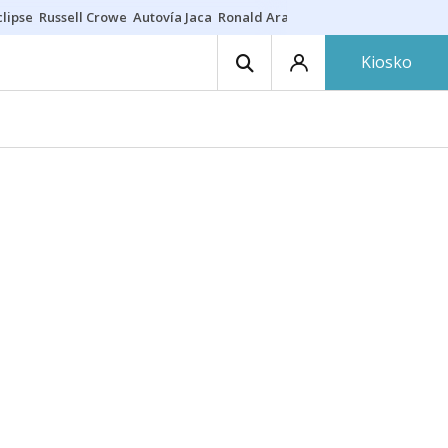
lipse
Russell Crowe
Autovía Jaca
Ronald Araújo
Prohibiciones eclips
Kiosko