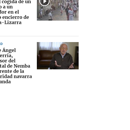
l cogida de un
 a un
dor en el
o encierro de
la-Lizarra
AD
 Ángel
erría,
sor del
tal de Nemba
rente de la
aridad navarra
anda