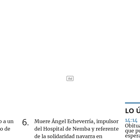
LO 
6
14:14
o a un
Muere Ángel Echeverría, impulsor
Obitu
ro de
del Hospital de Nemba y referente
que pu
esper
de la solidaridad navarra en