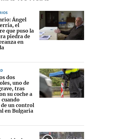
RIOS
ario: Ángel
rría, el
e que puso la
ra piedra de
peranza en
da
AD
os dos
oles, uno de
grave, tras
on su coche a
o cuando
 de un control
al en Bulgaria