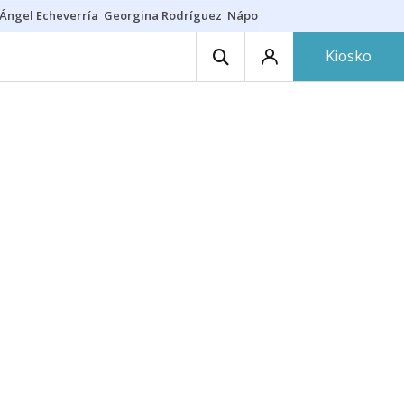
Ángel Echeverría
Georgina Rodríguez
Nápoles - Osasuna
Insultos rac
Kiosko