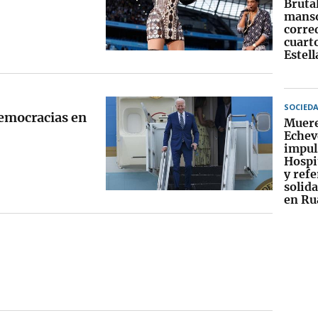
Bruta
manso
corre
cuart
Estel
SOCIED
democracias en
Muere
Echev
impul
Hospi
y refe
solid
en Ru