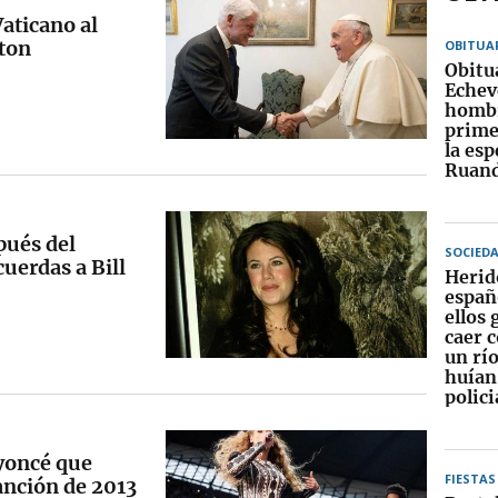
Vaticano al
nton
OBITUA
Obitu
Echeve
hombr
prime
la es
Ruan
pués del
SOCIED
uerdas a Bill
Herid
españ
ellos 
caer c
un rí
huían
polici
yoncé que
FIESTAS
anción de 2013