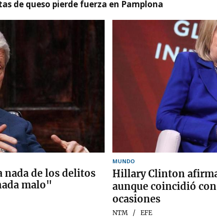
artas de queso pierde fuerza en Pamplona
MUNDO
 nada de los delitos
Hillary Clinton afirm
"nada malo"
aunque coincidió con
ocasiones
NTM
EFE