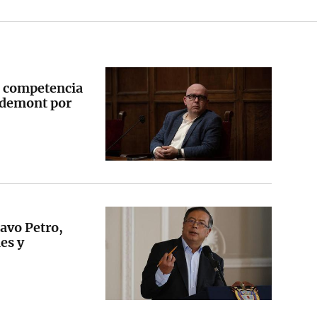
u competencia
gdemont por
avo Petro,
es y