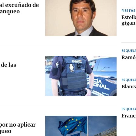
al excuñado de
blanqueo
FIESTAS
Estell
gigan
ESQUEL
Ramón
 de las
ESQUEL
Blanc
ESQUEL
Franc
por no aplicar
nqueo