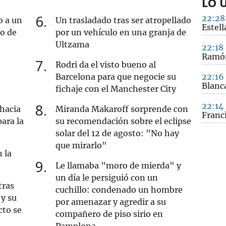
LO 
6
22:28
o a un
Un trasladado tras ser atropellado
Estell
ro de
por un vehículo en una granja de
Ultzama
22:18
Ramón
7
Rodri da el visto bueno al
Barcelona para que negocie su
22:16
Blanc
fichaje con el Manchester City
8
22:14
 hacia
Miranda Makaroff sorprende con
Franc
ara la
su recomendación sobre el eclipse
solar del 12 de agosto: "No hay
que mirarlo"
 la
9
Le llamaba "moro de mierda" y
un día le persiguió con un
tras
cuchillo: condenado un hombre
y su
por amenazar y agredir a su
cto se
compañero de piso sirio en
Pamplona