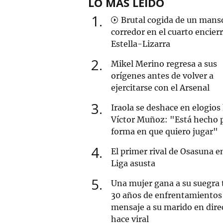
LO MÁS LEÍDO
1
Brutal cogida de un mans
corredor en el cuarto encier
Estella-Lizarra
2
Mikel Merino regresa a sus
orígenes antes de volver a
ejercitarse con el Arsenal
3
Iraola se deshace en elogios
Víctor Muñoz: "Está hecho p
forma en que quiero jugar"
4
El primer rival de Osasuna en
Liga asusta
5
Una mujer gana a su suegra 
30 años de enfrentamientos 
mensaje a su marido en dire
hace viral