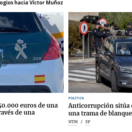
logios hacia Víctor Muñoz
POLÍTICA
150.000 euros de una
Anticorrupción sitúa e
ravés de una
una trama de blanque
NTM
EP