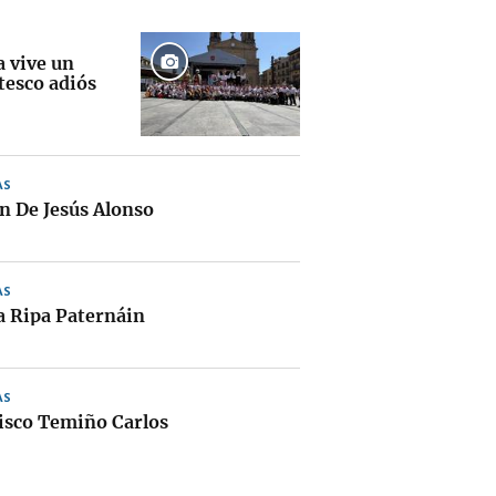
a vive un
tesco adiós
AS
 De Jesús Alonso
AS
a Ripa Paternáin
AS
isco Temiño Carlos