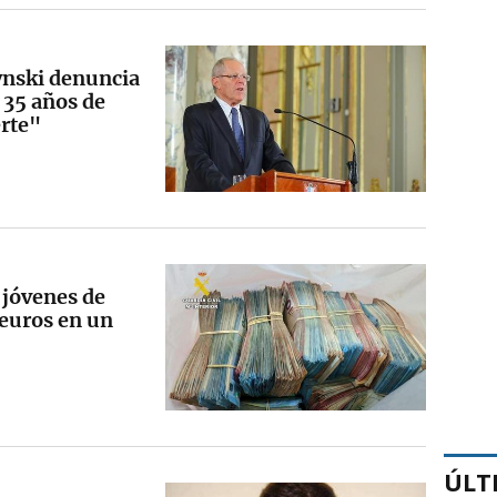
ynski denuncia
e 35 años de
rte"
 jóvenes de
euros en un
ÚLT