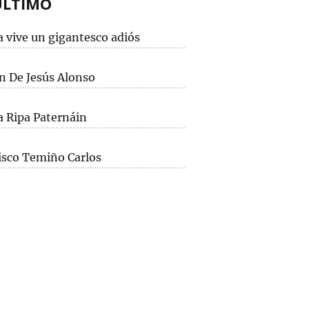
ÚLTIMO
a vive un gigantesco adiós
 De Jesús Alonso
a Ripa Paternáin
isco Temiño Carlos