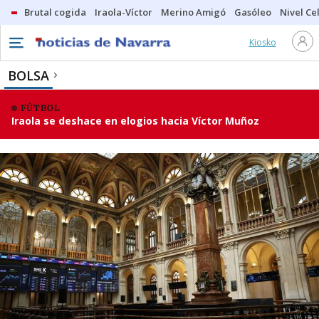
Brutal cogida
Iraola-Víctor
Merino Amigó
Gasóleo
Nivel Ce
Kiosko
BOLSA
FÚTBOL
Iraola se deshace en elogios hacia Víctor Muñoz