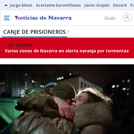
Jorge Messi
Acertante Euromillones
Javier Aizpún
Devoré
P
Kiosko
CANJE DE PRISIONEROS
EL TIEMPO
Varias zonas de Navarra en alerta naranja por tormentas