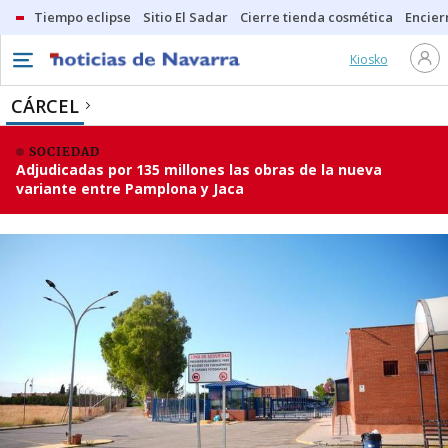
Tiempo eclipse
Sitio El Sadar
Cierre tienda cosmética
Encier
Kiosko
CÁRCEL
SOCIEDAD
Adjudicadas por 135 millones las obras de la nueva
variante entre Pamplona y Jaca