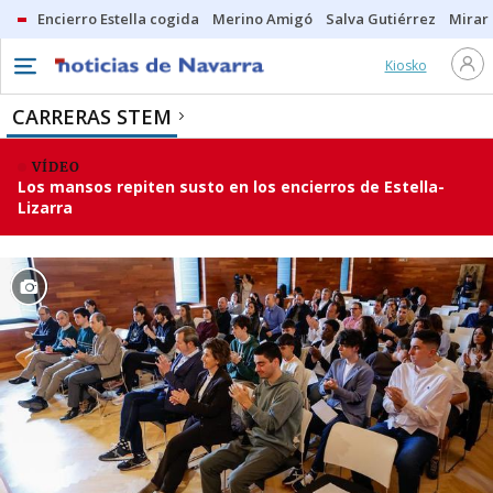
Encierro Estella cogida
Merino Amigó
Salva Gutiérrez
Mirar 
Kiosko
CARRERAS STEM
VÍDEO
Los mansos repiten susto en los encierros de Estella-
Lizarra