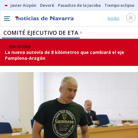
Javier Aizpún
Devoré
Pasadizo de la Jacoba
Tiempo eclipse
Kiosko
COMITÉ EJECUTIVO DE ETA
SOCIEDAD
La nueva autovía de 8 kilómetros que cambiará el eje
Pamplona-Aragón