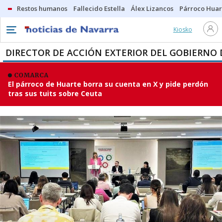
Restos humanos
Fallecido Estella
Álex Lizancos
Párroco Huar
Kiosko
DIRECTOR DE ACCIÓN EXTERIOR DEL GOBIERNO
COMARCA
El párroco de Huarte borra su cuenta en X y pide perdón
tras sus tuits sobre Ceuta