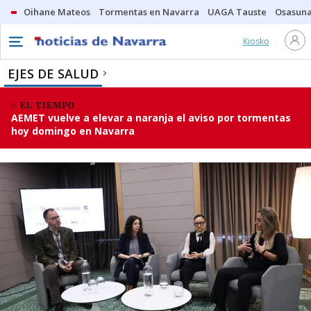
Oihane Mateos
Tormentas en Navarra
UAGA Tauste
Osasuna
Kiosko
EJES DE SALUD
EL TIEMPO
AEMET vuelve a elevar a naranja el aviso por tormentas
hoy domingo en Navarra