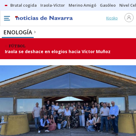
Brutal cogida
Iraola-Víctor
Merino Amigó
Gasóleo
Nivel Ce
Kiosko
ENOLOGÍA
FÚTBOL
Iraola se deshace en elogios hacia Víctor Muñoz