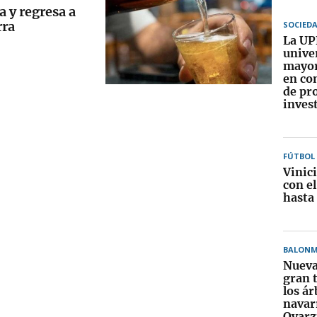
a y regresa a
rra
SOCIED
La UP
unive
mayor
en co
de pr
inves
FÚTBOL
Vinic
con e
hasta
BALON
Nueva
gran 
los ár
navar
Oyarz