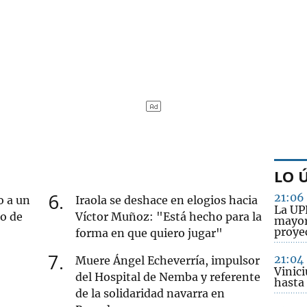
LO 
6
21:06
o a un
Iraola se deshace en elogios hacia
La UP
ro de
Víctor Muñoz: "Está hecho para la
mayor
proye
forma en que quiero jugar"
7
21:04
Muere Ángel Echeverría, impulsor
Vinici
del Hospital de Nemba y referente
hasta
de la solidaridad navarra en