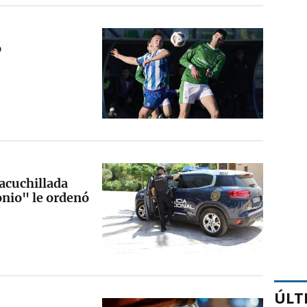
o
acuchillada
nio" le ordenó
ÚLT