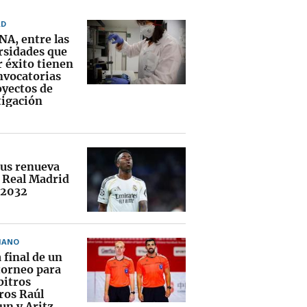
AD
NA, entre las
rsidades que
 éxito tienen
nvocatorias
oyectos de
tigación
ius renueva
l Real Madrid
 2032
MANO
 final de un
torneo para
bitros
ros Raúl
un y Aritz