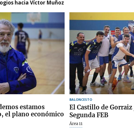
logios hacia Víctor Muñoz
BALONCESTO
ndemos estamos
El Castillo de Gorraiz
co, el plano económico
Segunda FEB
Área 11