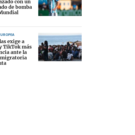
zado con un
ado de bomba
 Mundial
EUROPEA
las exige a
y TikTok más
ncia ante la
s migratoria
uta