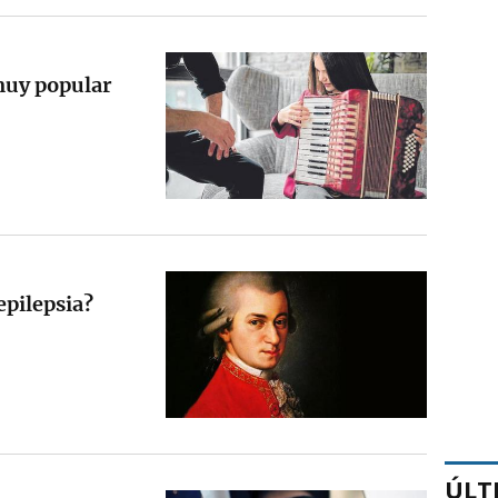
muy popular
epilepsia?
ÚLT