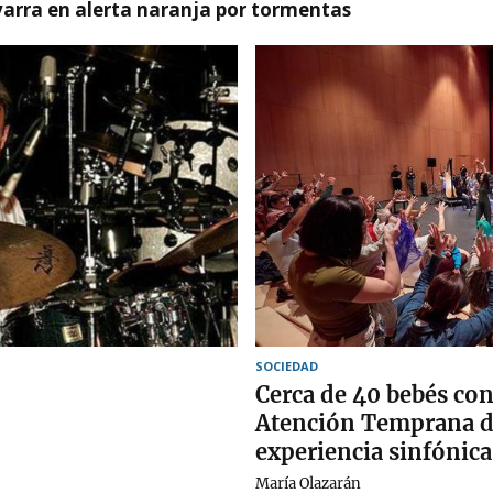
arra en alerta naranja por tormentas
SOCIEDAD
Cerca de 40 bebés con
Atención Temprana d
experiencia sinfónica
María Olazarán