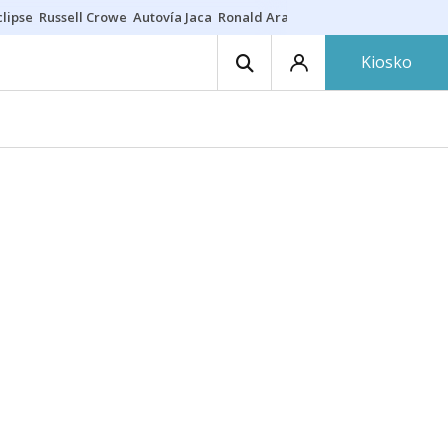
lipse
Russell Crowe
Autovía Jaca
Ronald Araújo
Prohibiciones eclips
Kiosko