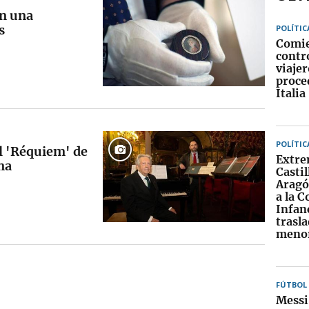
en una
s
POLÍTIC
Comie
contro
viajer
proce
Italia
POLÍTIC
el 'Réquiem' de
Extre
na
Castil
Aragó
a la 
Infanc
trasl
menor
FÚTBOL
Messi