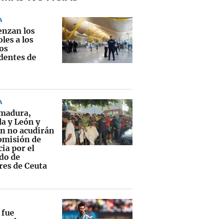
A
nzan los
les a los
os
dentes de
A
madura,
la y León y
n no acudirán
Comisión de
ia por el
ado de
es de Ceuta
 fue