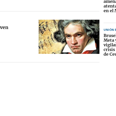
amena
atent
en el
oven
UNIÓN 
Bruse
Meta 
vigila
crisi
de Ce