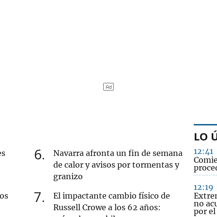
LO 
6
12:41
es
Navarra afronta un fin de semana
Comien
de calor y avisos por tormentas y
proced
granizo
12:19
7
nos
El impactante cambio físico de
Extre
no acu
Russell Crowe a los 62 años:
por e