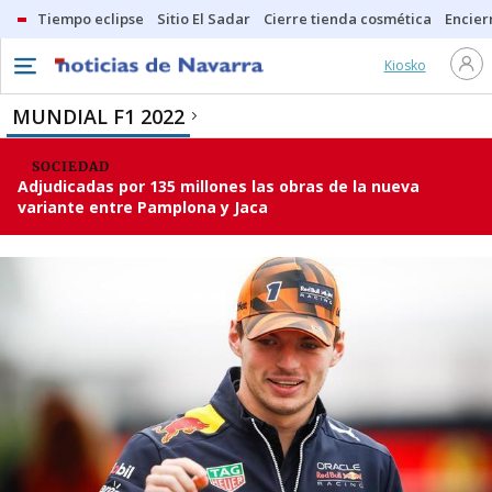
Tiempo eclipse
Sitio El Sadar
Cierre tienda cosmética
Encier
Kiosko
MUNDIAL F1 2022
SOCIEDAD
Adjudicadas por 135 millones las obras de la nueva
variante entre Pamplona y Jaca