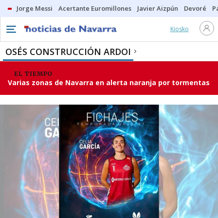
Jorge Messi
Acertante Euromillones
Javier Aizpún
Devoré
P
Kiosko
OSÉS CONSTRUCCIÓN ARDOI
EL TIEMPO
Varias zonas de Navarra en alerta naranja por tormentas