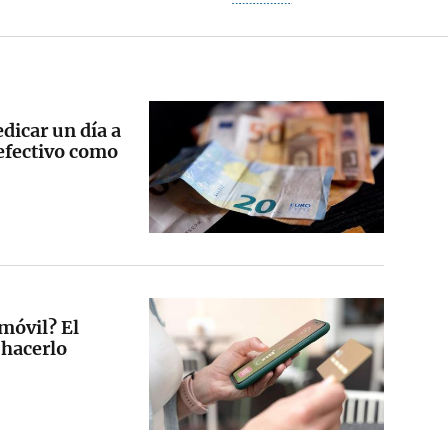
dicar un día a
 efectivo como
 móvil? El
 hacerlo