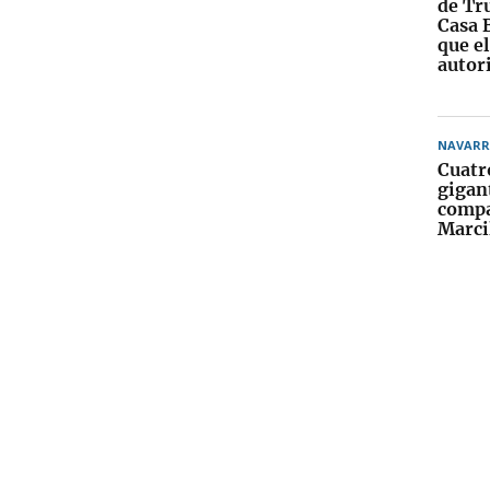
de Tr
Casa 
que e
autor
NAVARR
Cuatr
gigant
compa
Marci