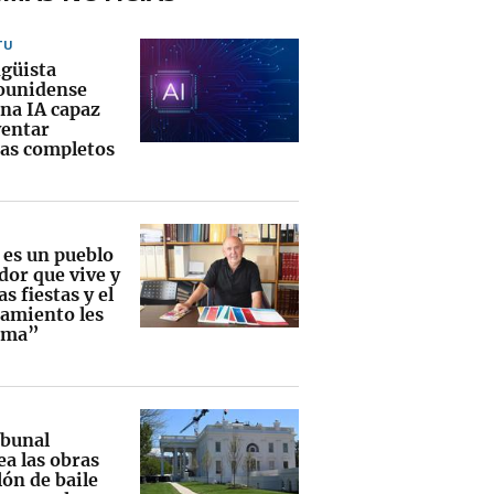
TU
ngüista
ounidense
una IA capaz
ventar
as completos
 es un pueblo
dor que vive y
as fiestas y el
amiento les
rma”
ibunal
ea las obras
lón de baile