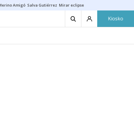
Merino Amigó
Salva Gutiérrez
Mirar eclipse
Iraola-Víctor
Ángel Eche
Kiosko