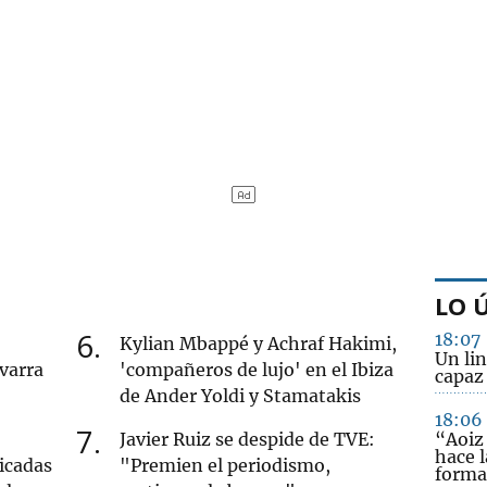
LO 
6
18:07
Kylian Mbappé y Achraf Hakimi,
Un li
varra
'compañeros de lujo' en el Ibiza
capaz
de Ander Yoldi y Stamatakis
18:06
7
Javier Ruiz se despide de TVE:
“Aoiz
hace l
icadas
"Premien el periodismo,
forma