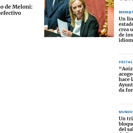
o de Meloni:
 efectivo
BERM@
Un li
estad
crea 
de in
idiom
FIESTAS
“Aoiz
acoge
hace l
Ayunt
da fo
MUNDO
Un tr
bloqu
del sa