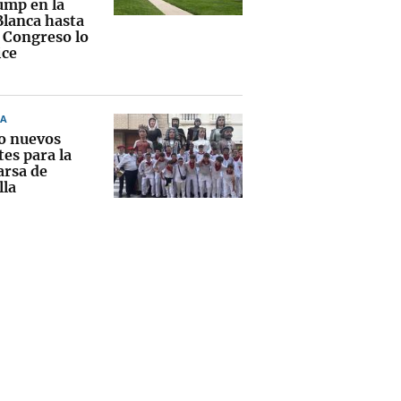
ump en la
Blanca hasta
l Congreso lo
ice
A
o nuevos
es para la
rsa de
lla