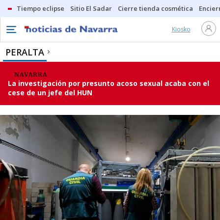
Tiempo eclipse
Sitio El Sadar
Cierre tienda cosmética
Encier
Kiosko
PERALTA
NAVARRA
La investigación por presunto acoso sexual acaba con el
cese de un jefe del HUN