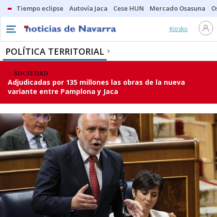
Tiempo eclipse
Autovía Jaca
Cese HUN
Mercado Osasuna
O
Kiosko
POLÍTICA TERRITORIAL
SOCIEDAD
Adjudicadas por 135 millones las obras de la nueva
variante entre Pamplona y Jaca