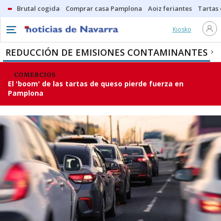
Brutal cogida
Comprar casa Pamplona
Aoiz feriantes
Tartas
Kiosko
REDUCCIÓN DE EMISIONES CONTAMINANTES
COMERCIOS
El 'boom' de las tartas de queso pierde fuerza en
Pamplona