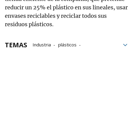
reducir un 25% el plástico en sus lineales, usar
envases reciclables y reciclar todos sus
residuos plásticos.
TEMAS
Industria
plásticos
Economía de Navarra
Economía Circular
Reducción de emisiones contaminantes
RSC
responsabilidad social corporativa
Buen Gobierno