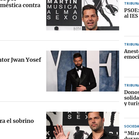
TRIBUN
oméstica contra
PSOE:
al IES
TRIBUN
Anest
emoci
intor Jwan Yosef
TRIBUN
Donos
solida
y turi
ra el sobrino
SOCIED
“Mirar
duran