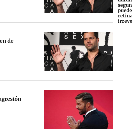
segun
puede
retin
irrev
en de
agresión