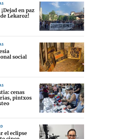
AS
 ¡Dejad en paz
 de Lekaroz!
AS
esia
onal social
AS
tia: cenas
rias, pintxos
steo
AD
 el eclipse
te cinco