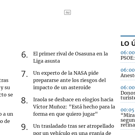
LO 
6
06:00
El primer rival de Osasuna en la
PSOE: 
Liga asusta
06:00
7
Un experto de la NASA pide
Anest
tras
prepararse ante los riesgos del
y su
impacto de un asteroide
06:00
Donost
cto se
8
turist
Iraola se deshace en elogios hacia
Víctor Muñoz: "Está hecho para la
00:05
o a un
forma en que quiero jugar"
“Mirar
segun
ro de
9
retina
Un trasladado tras ser atropellado
por un vehículo en una granja de