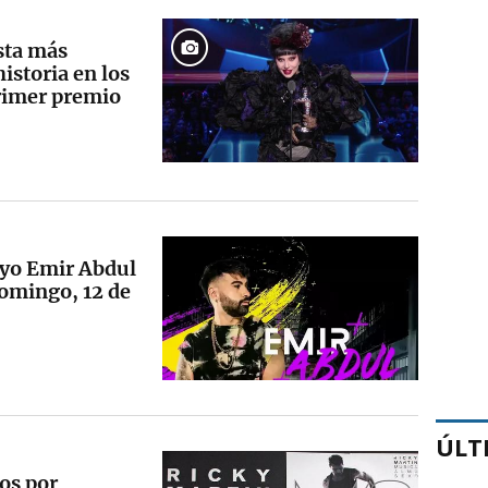
sta más
istoria en los
rimer premio
ayo Emir Abdul
domingo, 12 de
ÚLT
os por