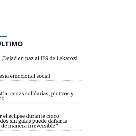
ÚLTIMO
¡Dejad en paz al IES de Lekaroz!
esia emocional social
ia: cenas solidarias, pintxos y
eo
 el eclipse durante cinco
dos sin gafas puede dañar la
 de manera irreversible”