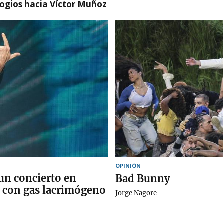
logios hacia Víctor Muñoz
OPINIÓN
un concierto en
Bad Bunny
 con gas lacrimógeno
Jorge Nagore