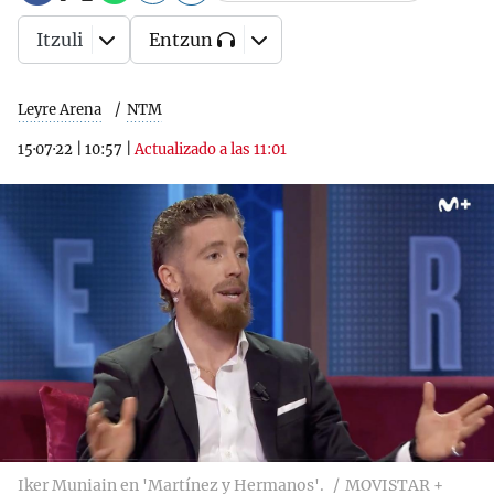
Itzuli
Entzun
Leyre Arena
NTM
15·07·22
|
10:57
|
Actualizado a las 11:01
Iker Muniain en 'Martínez y Hermanos'.
MOVISTAR +