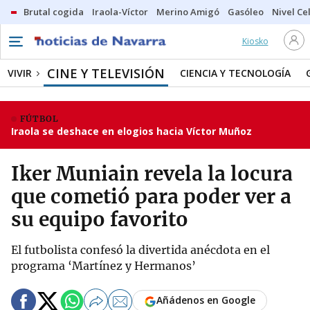
Brutal cogida
Iraola-Víctor
Merino Amigó
Gasóleo
Nivel Ce
Kiosko
CINE Y TELEVISIÓN
VIVIR
CIENCIA Y TECNOLOGÍA
FÚTBOL
Iraola se deshace en elogios hacia Víctor Muñoz
Iker Muniain revela la locura
que cometió para poder ver a
su equipo favorito
El futbolista confesó la divertida anécdota en el
programa ‘Martínez y Hermanos’
Añádenos en Google