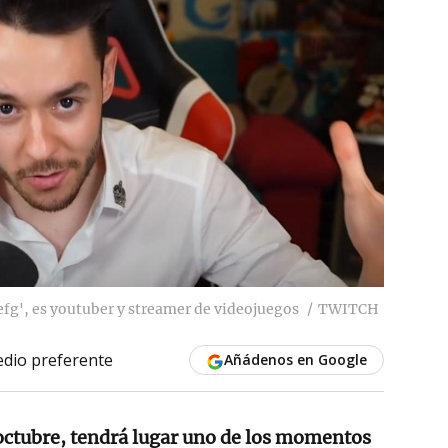
g', es youtuber y streamer de videojuegos
TWITCH
dio preferente
Añádenos en Google
 octubre, tendrá lugar uno de los momentos