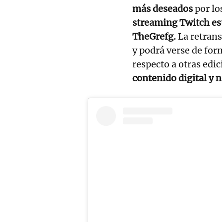
más deseados
por lo
streaming Twitch est
TheGrefg.
La retran
y podrá verse de for
respecto a otras edi
contenido digital y 