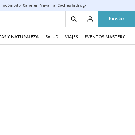
r incómodo
Calor en Navarra
Coches hidrógeno
Alerta en EE.UU.
Kiosko
TAS Y NATURALEZA
SALUD
VIAJES
EVENTOS MASTERCHEF