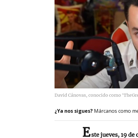
David Cánovas, conocido como 'TheGref
¿Ya nos sigues?
Márcanos como me
E
ste jueves, 19 de