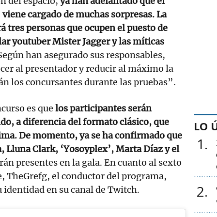
n del espacio,
ya han adelantado que el
’ viene cargado de muchas sorpresas. La
rá tres personas que ocupen el puesto de
lar youtuber Mister Jagger y las míticas
 Según han asegurado sus responsables,
cer al presentador y reducir al máximo la
rán los concursantes durante las pruebas”.
ncurso es que
los participantes serán
do, a diferencia del formato clásico, que
LO 
nima. De momento, ya se ha confirmado que
1
 Lluna Clark, ‘Yosoyplex’, Marta Díaz y el
rán presentes en la gala. En cuanto al sexto
e, TheGrefg, el conductor del programa,
2
u identidad en su canal de Twitch.