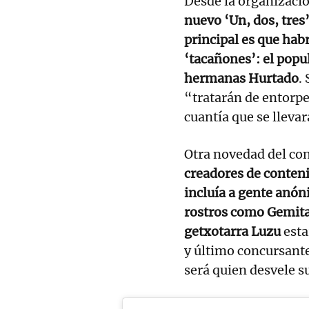
Desde la organizació
nuevo ‘Un, dos, tres
principal es que hab
‘tacañones’: el popu
hermanas Hurtado
.
“tratarán de entorpe
cuantía que se lleva
Otra novedad del co
creadores de conteni
incluía a gente anó
rostros como Gemita,
getxotarra Luzu
esta
y último concursant
será quien desvele s