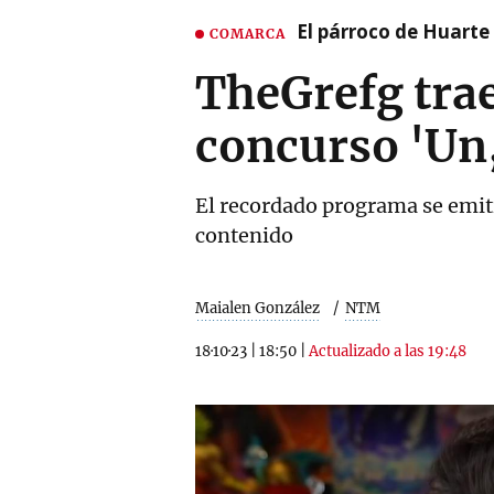
El párroco de Huarte 
COMARCA
TheGrefg trae
concurso 'Un,
El recordado programa se emiti
contenido
Maialen González
NTM
18·10·23
|
18:50
|
Actualizado a las 19:48