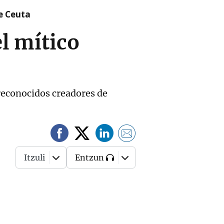
re Ceuta
el mítico
 reconocidos creadores de
Itzuli
Entzun