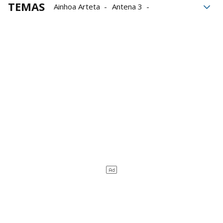
TEMAS
Ainhoa Arteta
Antena 3
Grupo Noticias
Hija
Y ahora Sonsoles
Sorpresa