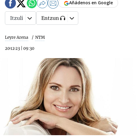
Añádenos en Google
Itzuli
Entzun
Leyre Arena
NTM
20·12·23
|
09:30