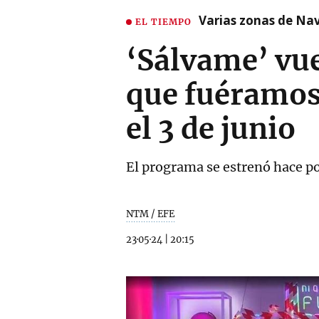
Varias zonas de Nav
EL TIEMPO
‘Sálvame’ vue
que fuéramos 
el 3 de junio
El programa se estrenó hace p
NTM / EFE
23·05·24
|
20:15