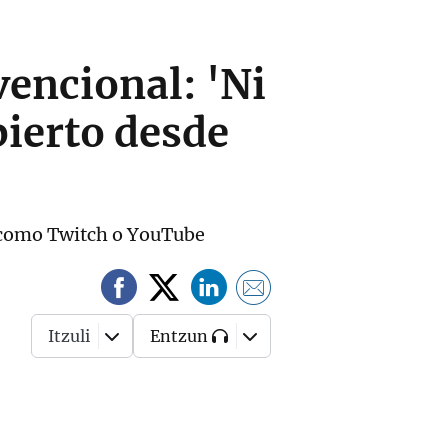
vencional: 'Ni
bierto desde
 como Twitch o YouTube
Itzuli
Entzun