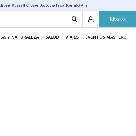
lipse
Russell Crowe
Autovía Jaca
Ronald Araújo
Prohibiciones eclips
Kiosko
TAS Y NATURALEZA
SALUD
VIAJES
EVENTOS MASTERCHEF