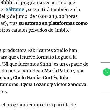
 Shhh'
, el programa vespertino que
de
'
Sálvame
'
, se emitirá también en la
 del 3 de junio, de 16.00 a 19.00 horas
ar), tras
su estreno en plataformas como
otros canales privados de ámbito
a productora Fabricantes Studio han
ara que el nuevo formato llegue a la
o. 'Ni que fuéramos Shhh' es un espacio de
ado por la periodista
María Patiño
y que
eban, Chelo García-Cortés, Kiko
amoros, Lydia Lozano y Víctor Sandoval
res.
 el programa compartirá parrilla de