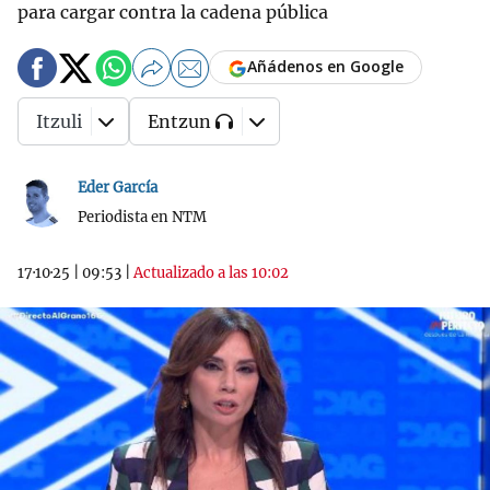
para cargar contra la cadena pública
Añádenos en Google
Itzuli
Entzun
Eder García
Periodista en NTM
17·10·25
|
09:53
|
Actualizado a las 10:02