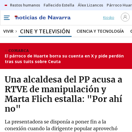
Restos humanos
Fallecido Estella
Álex Lizancos
Párroco Huar
Kiosko
CINE Y TELEVISIÓN
VIVIR
CIENCIA Y TECNOLOGÍA
COMARCA
El párroco de Huarte borra su cuenta en X y pide perdón
tras sus tuits sobre Ceuta
Una alcaldesa del PP acusa a
RTVE de manipulación y
Marta Flich estalla: "Por ahí
no"
La presentadora se disponía a poner fin a la
conexión cuando la dirigente popular aprovechó