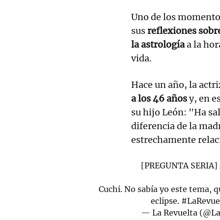
Uno de los momentos
sus
reflexiones sobr
la astrología
a la ho
vida.
Hace un año, la actri
a los 46 años
y, en e
su hijo León: "Ha sa
diferencia de la mad
estrechamente relac
[PREGUNTA SERIA] ¿
Cuchi. No sabía yo este tema, q
eclipse.
#LaRevue
— La Revuelta (@L