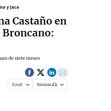
na y Jaca
ina Castaño en
a Broncano:
azo de siete meses
Itzuli
Entzun