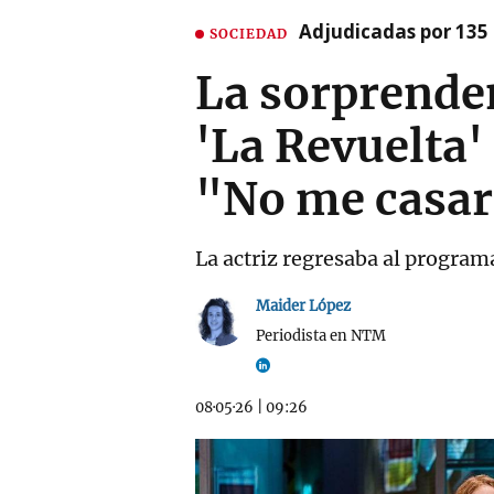
Adjudicadas por 135 
SOCIEDAD
La sorprenden
'La Revuelta'
"No me casarí
La actriz regresaba al progra
Maider López
Periodista en NTM
08·05·26
|
09:26