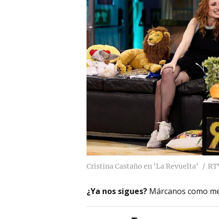
Cristina Castaño en 'La Revuelta'
RT
¿Ya nos sigues?
Márcanos como me