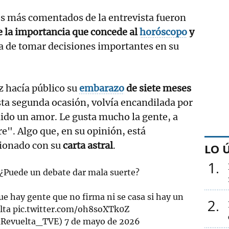
 más comentados de la entrevista fueron
e la importancia que concede al
horóscopo
y
ra de tomar decisiones importantes en su
z hacía público su
embarazo
de siete meses
sta segunda ocasión, volvía encandilada por
lido un amor. Le gusta mucho la gente, a
re". Algo que, en su opinión, está
ionado con su
carta astral
.
LO 
1
Puede un debate dar mala suerte?
ue hay gente que no firma ni se casa si hay un
2
lta
pic.twitter.com/oh8soXTk0Z
aRevuelta_TVE)
7 de mayo de 2026