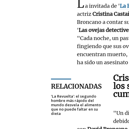
L
a invitada de '
La 
actriz
Cristina Casta
Broncano a contar su 
'
Las ovejas detective
"Cada noche, un past
fingiendo que sus o
encuentran muerto, l
ha sido un asesinato
Cri
los
RELACIONADAS
cum
'La Revuelta': el segundo
hombre más rápido del
mundo desvela el alimento
que no puede faltar en su
"Un d
dieta
debido