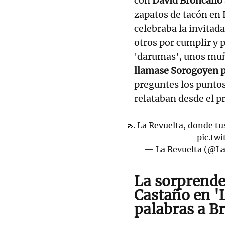
con
David Broncano
zapatos de tacón en L
celebraba la invitad
otros por cumplir y p
'darumas', unos muñ
llamase Sorogoyen p
preguntes los puntos
relataban desde el 
👠 La Revuelta, donde tu
pic.tw
— La Revuelta (@L
La sorprende
Castaño en 'L
palabras a B