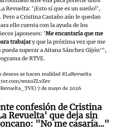
arrodillado ante ella para ponerle unos
a Revuelta: '¡Esto sí que es un sueño!',
a. Pero a Cristina Castaño aún le quedan
ara ello cuenta con la ayuda de los
ecos japoneses: '
Me encantaría que me
ara trabajar
y que la próxima vez que me
 pueda superar a Aitana Sánchez Gijón'",
programa de RTVE.
s deseos se hacen realidad
#LaRevuelta
itter.com/wsxoZLvZev
aRevuelta_TVE)
7 de mayo de 2026
nte confesión de Cristina
a Revuelta' que deja sin
roncano: "No me casaría..."