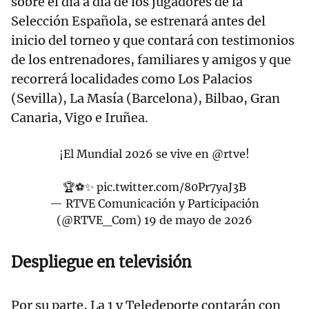
sobre el día a día de los jugadores de la
Selección Española, se estrenará antes del
inicio del torneo y que contará con testimonios
de los entrenadores, familiares y amigos y que
recorrerá localidades como Los Palacios
(Sevilla), La Masía (Barcelona), Bilbao, Gran
Canaria, Vigo e Iruñea.
¡El Mundial 2026 se vive en
@rtve
!
🏆⚽✨
pic.twitter.com/80Pr7yaJ3B
— RTVE Comunicación y Participación
(@RTVE_Com)
19 de mayo de 2026
Despliegue en televisión
Por su parte, La 1 y Teledeporte contarán con