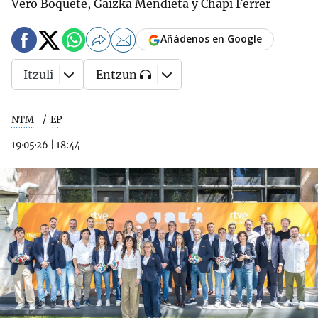
Vero Boquete, Gaizka Mendieta y Chapi Ferrer
Añádenos en Google
Itzuli
Entzun
NTM
EP
19·05·26
|
18:44