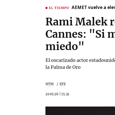
AEMET vuelve a ele
EL TIEMPO
Rami Malek r
Cannes: "Si m
miedo"
El oscarizado actor estadounide
la Palma de Oro
NTM
EFE
21·05·26
|
15:31