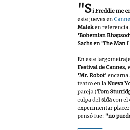
"S
i Freddie me e
este jueves en
Cann
Malek
en referencia 
'Bohemian Rhapsod
Sachs en 'The Man I
En este largometraje
Festival de Cannes
, 
'Mr. Robot'
encarna 
teatro en la
Nueva Yo
pareja (
Tom Sturrid
culpa del
sida
con el 
experimentar placer
pensó fue:
"no pued