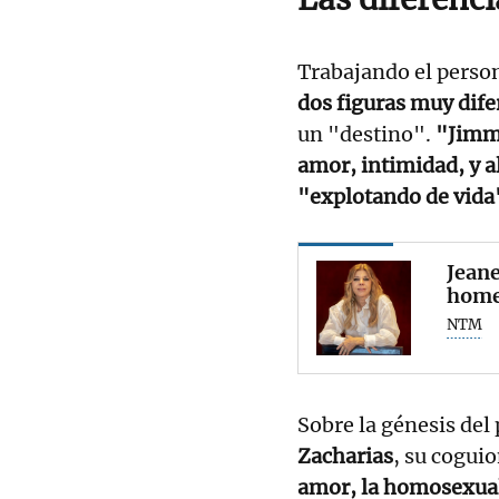
Trabajando el person
dos figuras muy dife
un "destino".
"Jimmy
amor, intimidad, y a
"explotando de vida
Jeane
home
NTM
Sobre la génesis del
Zacharias
, su coguio
amor, la homosexuali