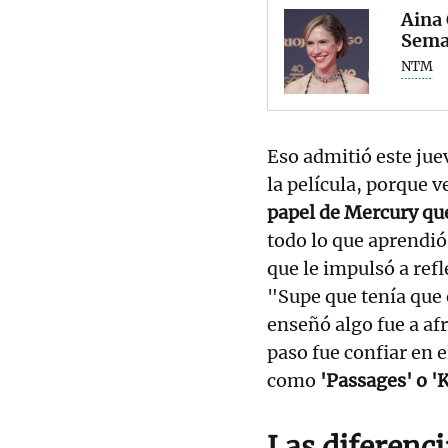
Aina 
Seman
NTM
Eso admitió este jue
la película, porque v
papel de Mercury que
todo lo que aprendió
que le impulsó a ref
"Supe que tenía que
enseñó algo fue a afr
paso fue confiar en e
como
'Passages' o '
Las diferenci