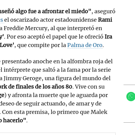
nseñó algo fue a afrontar el miedo"
, aseguró
es
el oscarizado actor estadounidense
Rami
a Freddie Mercury, al que interpretó en
y'
. Por eso aceptó el papel que le ofreció
Ira
 Love'
, que compite por la
Palma de Oro
.
 presentado anoche en la alfombra roja del
el intérprete que saltó a la fama por la serie
a Jimmy Geroge, una figura del mundo del
rk de finales de los años 80
. Vive con su
ge
) y afronta la muerte que le aguarda por
deseo de seguir actuando, de amar y de
. Con esta premisa, lo primero que Malek
o hacerlo"
.