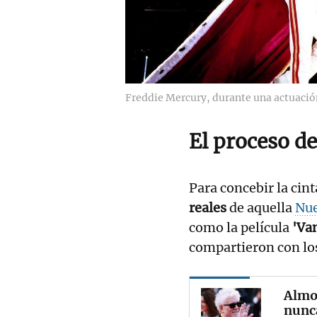
Freddie Mercury, durante una actuació
El proceso de
Para concebir la cint
reales
de aquella
Nue
como la película
'Va
compartieron con los
Almo
nunc