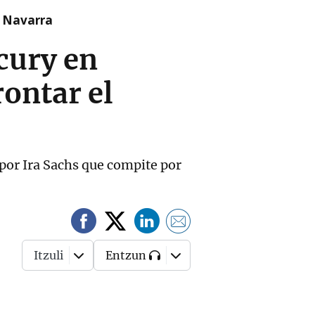
n Navarra
cury en
rontar el
 por Ira Sachs que compite por
Itzuli
Entzun