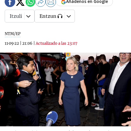
Añádenos en Google
Itzuli
Entzun
NTM/EP
11·09·22
|
21:06
|
Actualizado a las 23:07