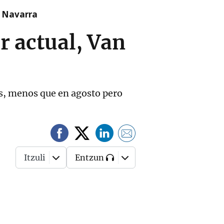
n Navarra
ar actual, Van
os, menos que en agosto pero
Itzuli
Entzun