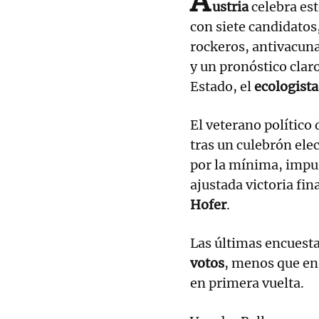
A
ustria
celebra es
con siete candidatos
rockeros, antivacuna
y un pronóstico claro
Estado, el
ecologista
El veterano político
tras un culebrón ele
por la mínima, impug
ajustada victoria fin
Hofer
.
Las últimas encuest
votos
, menos que en 
en primera vuelta.