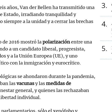
3
eis años, Van der Bellen ha transmitido una
 Estado, irradiando tranquilidad y
o siempre a la unidad y a cerrar las brechas
4
o de 2016 mostró la
polarización
entre una
5
ndo a un candidato liberal, progresista,
dos y a la Unión Europea (UE), y uno
ítico con la inmigración y eurocrítico.
iológicas se ahondaron durante la pandemia,
aban las
vacunas
y las
medidas de
enestar general, y quienes las rechazaban
ibertad individual.
s parlamentarios, sólo el xenófobo y