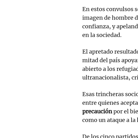
En estos convulsos s
imagen de hombre de
confianza, y apeland
en la sociedad.
El apretado resultad
mitad del país apoya
abierto a los refugia
ultranacionalista, cr
Esas trincheras soc
entre quienes acept
precaución
por el bi
como un ataque a la l
De los cinco partido