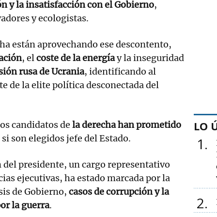
n y la insatisfacción con el Gobierno
,
adores y ecologistas.
echa están aprovechando ese descontento,
lación
, el
coste de la energía
y la inseguridad
sión rusa de Ucrania
, identificando al
e de la elite política desconectada del
LO 
los candidatos de
la derecha han prometido
si son elegidos jefe del Estado.
1
n del presidente, un cargo representativo
as ejecutivas, ha estado marcada por la
isis de Gobierno,
casos de corrupción y la
2
or la guerra
.