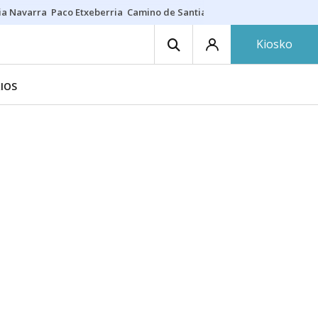
ia Navarra
Paco Etxeberria
Camino de Santiago
Eclipse solar en Nav
Kiosko
IOS