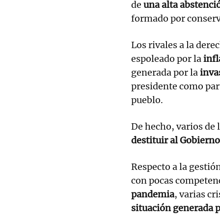
de
una alta abstenció
formado por conserv
Los rivales a la der
espoleado por la
inf
generada por la
inva
presidente como part
pueblo.
De hecho, varios de 
destituir al Gobierno
Respecto a la gestió
con pocas competenci
pandemia
, varias cr
situación generada p