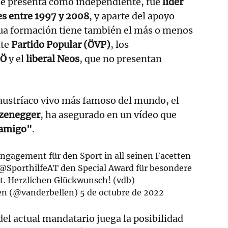
 se presenta como independiente, fue
líder
es entre 1997 y 2008
, y aparte del apoyo
gua formación tiene también el más o menos
nte
Partido Popular (ÖVP)
, los
PÖ
y el
liberal Neos
, que no presentan
l austríaco vivo más famoso del mundo, el
zenegger
, ha asegurado en un vídeo que
 amigo"
.
ngagement für den Sport in all seinen Facetten
@SporthilfeAT
den Special Award für besondere
t. Herzlichen Glückwunsch! (vdb)
en (@vanderbellen)
5 de octubre de 2022
del actual mandatario juega la posibilidad