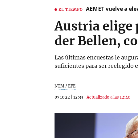
AEMET vuelve a ele
EL TIEMPO
Austria elige 
der Bellen, c
Las últimas encuestas le augur
suficientes para ser reelegido 
NTM / EFE
07·10·22
|
12:33
|
Actualizado a las 12:40