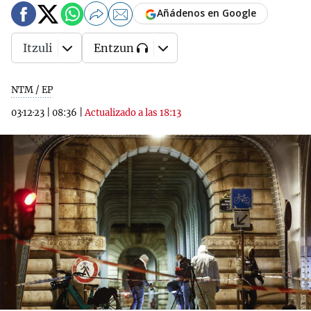
Añádenos en Google
Itzuli
Entzun
NTM / EP
03·12·23
|
08:36
|
Actualizado a las 18:13