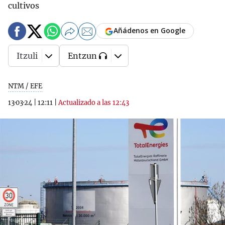
cultivos
Añádenos en Google
Itzuli
Entzun
NTM / EFE
13·03·24
|
12:11
|
Actualizado a las 12:43