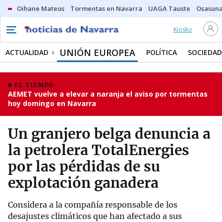
Oihane Mateos
Tormentas en Navarra
UAGA Tauste
Osasuna
Kiosko
UNIÓN EUROPEA
ACTUALIDAD
POLÍTICA
SOCIEDAD
EL TIEMPO
AEMET vuelve a elevar a naranja el aviso por tormentas
hoy domingo en Navarra
Un granjero belga denuncia a
la petrolera TotalEnergies
por las pérdidas de su
explotación ganadera
Considera a la compañía responsable de los
desajustes climáticos que han afectado a sus