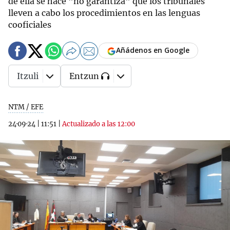
de ella se hace "no garantiza" que los tribunales
lleven a cabo los procedimientos en las lenguas
cooficiales
Añádenos en Google
Itzuli
Entzun
NTM / EFE
24·09·24
|
11:51
|
Actualizado a las 12:00