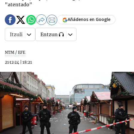
"atentado"
Añádenos en Google
Itzuli
Entzun
NTM / EFE
21·12·24
|
18:21