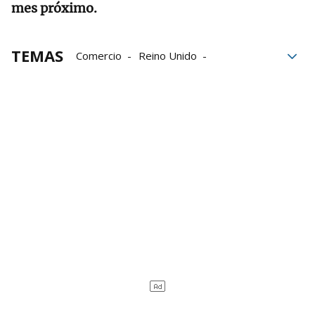
mes próximo.
TEMAS
Comercio
Reino Unido
Unión Europea
Gobierno británico
acuerdo
Relaciones
Acuerdo comercial