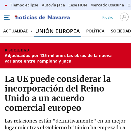
Tiempo eclipse
Autovía Jaca
Cese HUN
Mercado Osasuna
O
Kiosko
UNIÓN EUROPEA
ACTUALIDAD
POLÍTICA
SOCIEDAD
SOCIEDAD
Adjudicadas por 135 millones las obras de la nueva
variante entre Pamplona y Jaca
La UE puede considerar la
incorporación del Reino
Unido a un acuerdo
comercial europeo
Las relaciones están "definitivamente" en un mejor
lugar mientras el Gobierno británico ha empezado a