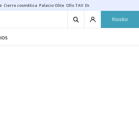
e
Cierre cosmética
Palacio Olite
Ollo TAV
Derrama vecinos
Kiosko
IOS