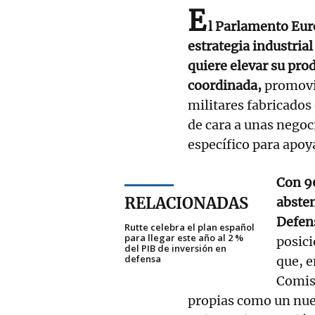
E
l Parlamento Eur
estrategia industria
quiere elevar su pr
coordinada,
promovi
militares fabricados
de cara a unas nego
específico para apoya
Con 90
RELACIONADAS
absten
Defen
Rutte celebra el plan español
para llegar este año al 2 %
posic
del PIB de inversión en
defensa
que, e
Comis
propias como un nue