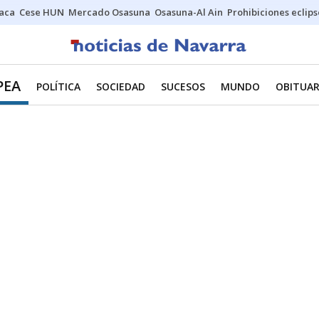
Jaca
Cese HUN
Mercado Osasuna
Osasuna-Al Ain
Prohibiciones eclips
PEA
POLÍTICA
SOCIEDAD
SUCESOS
MUNDO
OBITUAR