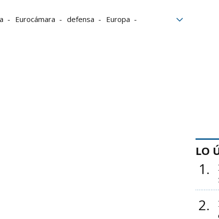
ia
Eurocámara
defensa
Europa
eguridad
LO 
1
2