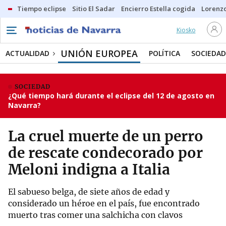
Tiempo eclipse
Sitio El Sadar
Encierro Estella cogida
Lorenzo
Kiosko
UNIÓN EUROPEA
ACTUALIDAD
POLÍTICA
SOCIEDAD
SOCIEDAD
¿Qué tiempo hará durante el eclipse del 12 de agosto en
Navarra?
La cruel muerte de un perro
de rescate condecorado por
Meloni indigna a Italia
El sabueso belga, de siete años de edad y
considerado un héroe en el país, fue encontrado
muerto tras comer una salchicha con clavos