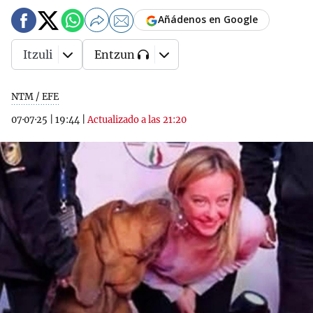
Añádenos en Google
Itzuli
Entzun
NTM / EFE
07·07·25
|
19:44
|
Actualizado a las 21:20