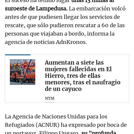
El suceso ha tenido lugar
unas 13 millas al
suroeste de Lampedusa.
La embarcación volcó
antes de que pudiesen llegar los servicios de
rescate, que sólo pudieron rescatar a 60 de las
personas que viajaban a bordo, informa la
agencia de noticias AdnKronos.
Aumentan a siete las
mujeres fallecidas en El
Hierro, tres de ellas
menores, tras el naufragio
de un cayuco
NTM
La Agencia de Naciones Unidas para los
Refugiados (ACNUR) ha expresado por boca de
un portavoz, Filippo Ungaro,
su "profunda