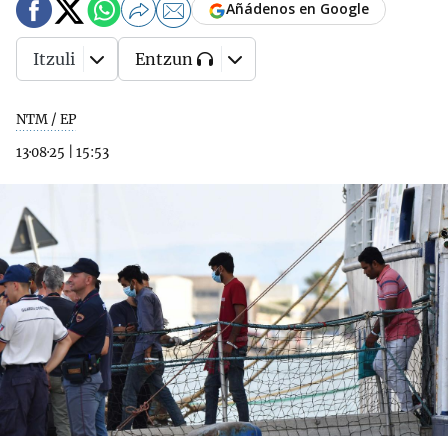
Añádenos en Google
Itzuli
Entzun
NTM / EP
13·08·25
|
15:53