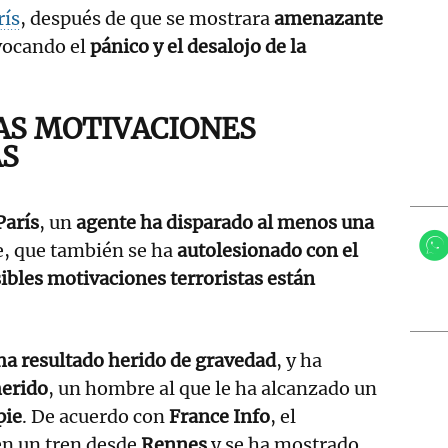
rís
, después de que se mostrara
amenazante
vocando el
pánico y el desalojo de la
AS MOTIVACIONES
AS
París
, un
agente ha disparado al menos una
, que también se ha
autolesionado con el
ibles motivaciones terroristas están
ha resultado herido de gravedad
, y ha
erido
, un hombre al que le ha alcanzado un
pie
. De acuerdo con
France Info
, el
en un tren desde
Rennes
y se ha mostrado