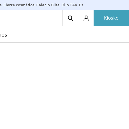
e
Cierre cosmética
Palacio Olite
Ollo TAV
Derrama vecinos
Kiosko
IOS