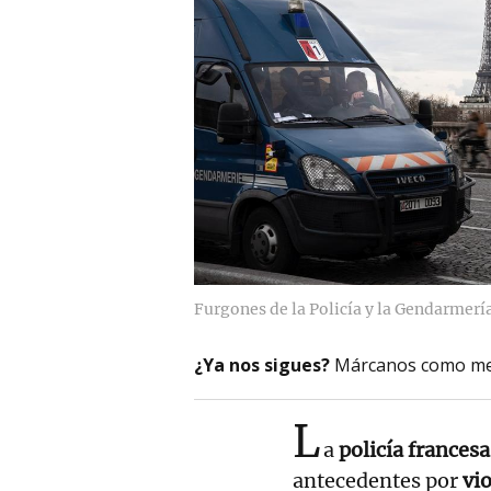
Furgones de la Policía y la Gendarmerí
¿Ya nos sigues?
Márcanos como me
L
a
policía frances
antecedentes por
vi