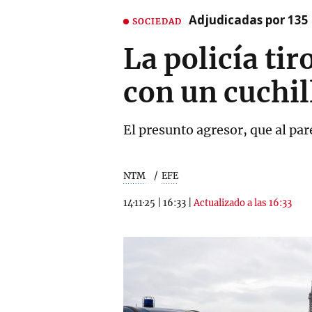
Adjudicadas por 135 
SOCIEDAD
La policía t
con un cuchil
El presunto agresor, que al par
NTM
EFE
14·11·25
|
16:33
|
Actualizado a las 16:33