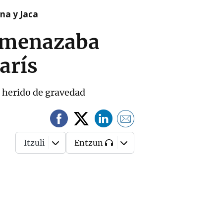
na y Jaca
 amenazaba
arís
o herido de gravedad
Itzuli
Entzun