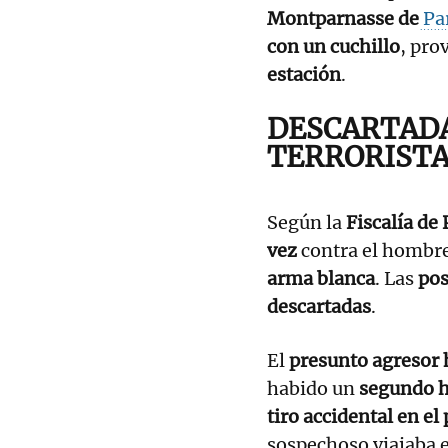
Montparnasse de
Pa
con un cuchillo
, pro
estación
.
DESCARTAD
TERRORIST
Según la
Fiscalía de 
vez
contra el hombre
arma blanca
. Las
pos
descartadas
.
El
presunto agresor 
habido un
segundo h
tiro accidental en el 
sospechoso viajaba 