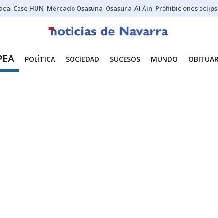
Jaca
Cese HUN
Mercado Osasuna
Osasuna-Al Ain
Prohibiciones eclips
PEA
POLÍTICA
SOCIEDAD
SUCESOS
MUNDO
OBITUAR