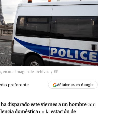
a, en una imagen de archivo.
EP
dio preferente
Añádenos en Google
a ha disparado este viernes a un hombre
con
olencia doméstica
en la
estación de