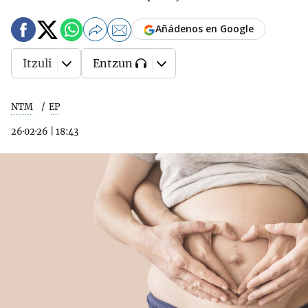
Añádenos en Google
Itzuli
Entzun
NTM
EP
26·02·26
|
18:43