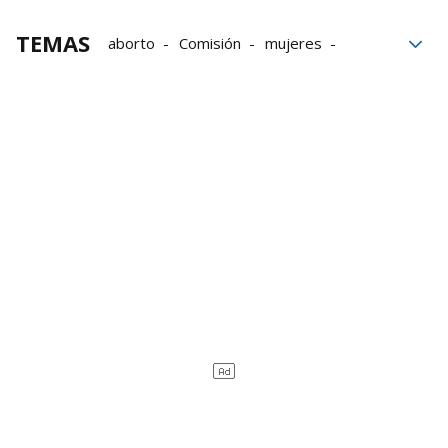
TEMAS
aborto
Comisión
mujeres
Unión Europea
Bruselas
Europa
ejecutivo