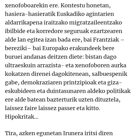
xenofoboarekin ere. Kontestu honetan,
hasiera-hasieratik Euskadiko agintarien
aldarrikapena iraitzako migratzaileentzako
ibilbide eta korredore seguruak ezartzearen
alde lan egitea izan bada ere, bai Frantziak –
bereziki– bai Europako erakundeek bere
buruei andanas deitzen diete: bistan dago
ultraeskuin arrazista- eta xenofoboren aurka
kokatzen direnei dagokitenean, salbuespenik
gabe, demokraziaren printzipioak eta giza-
eskubideen eta duintasunaren aldeko politikak
ere alde batean bazterturik uzten dituztela,
laissez faire laissez passer eta kitto.
Hipokritak…
Tira, azken egunetan Irunera iritsi diren