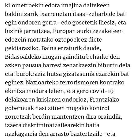
kilometroekin edota imajina daitekeen
baldintzarik txarrenetan itsas-zeharbide bat
egin ondoren gerra- edo gosetetik ihesiz, eta
bizirik jarraitzea, Europan aurki zezaketeen
edozein motatako oztopoek ez diete
geldiaraziko. Baina erraturik daude,
Bidasoaldeko mugan gainditu beharko den
azken pausua harresi zeharkaezin bihurtu dela
eta: burokrazia hutsa gizatasunik ezarekin bat
eginez. Nazioarteko terrorismoren kontrako
ekintza modura lehen, eta gero covid-19
delakoaren krisiaren ondorioz, Frantziako
gobernuak hasi zituen mugako kontrol
zorrotzak berdin mantentzen dira oraindik,
izaera diskriminatzailearekin baita
nazkagarria den arrasto baztertzaile- eta