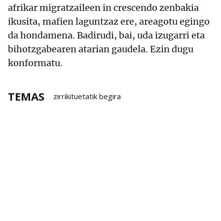
afrikar migratzaileen in crescendo zenbakia
ikusita, mafien laguntzaz ere, areagotu egingo
da hondamena. Badirudi, bai, uda izugarri eta
bihotzgabearen atarian gaudela. Ezin dugu
konformatu.
TEMAS
zirrikituetatik begira