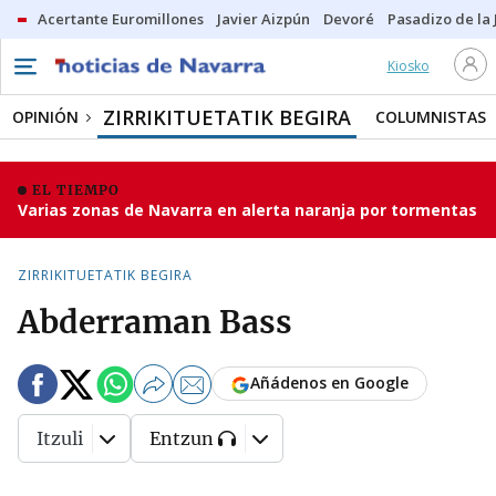
Acertante Euromillones
Javier Aizpún
Devoré
Pasadizo de la
Kiosko
ZIRRIKITUETATIK BEGIRA
OPINIÓN
COLUMNISTAS
EL TIEMPO
Varias zonas de Navarra en alerta naranja por tormentas
ZIRRIKITUETATIK BEGIRA
Abderraman Bass
Añádenos en Google
Itzuli
Entzun