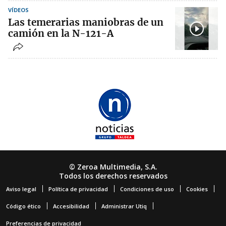
VÍDEOS
Las temerarias maniobras de un
camión en la N-121-A
© Zeroa Multimedia, S.A.
Todos los derechos reservados
Aviso legal
Política de privacidad
Condiciones de uso
Cookies
Código ético
Accesibilidad
Administrar Utiq
Preferencias de privacidad