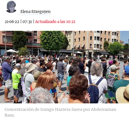
Elena Etxegoyen
21·06·22
|
07:31
|
Actualizado a las 10:21
Concentración de Irungo Harrera Sarea por Abderraman
Bass.