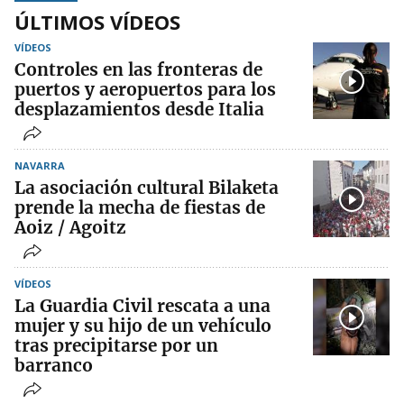
ÚLTIMOS VÍDEOS
VÍDEOS
Controles en las fronteras de
puertos y aeropuertos para los
desplazamientos desde Italia
NAVARRA
La asociación cultural Bilaketa
prende la mecha de fiestas de
Aoiz / Agoitz
VÍDEOS
La Guardia Civil rescata a una
mujer y su hijo de un vehículo
tras precipitarse por un
barranco