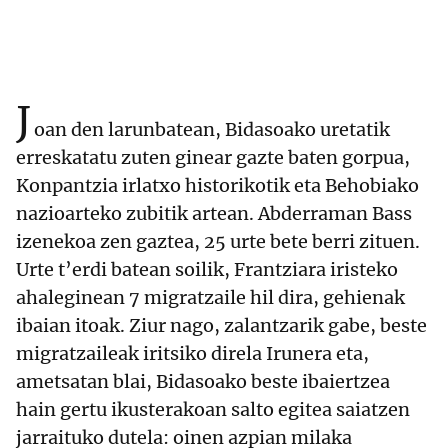
J
oan den larunbatean, Bidasoako uretatik
erreskatatu zuten ginear gazte baten gorpua,
Konpantzia irlatxo historikotik eta Behobiako
nazioarteko zubitik artean. Abderraman Bass
izenekoa zen gaztea, 25 urte bete berri zituen.
Urte t’erdi batean soilik, Frantziara iristeko
ahaleginean 7 migratzaile hil dira, gehienak
ibaian itoak. Ziur nago, zalantzarik gabe, beste
migratzaileak iritsiko direla Irunera eta,
ametsatan blai, Bidasoako beste ibaiertzea
hain gertu ikusterakoan salto egitea saiatzen
jarraituko dutela: oinen azpian milaka