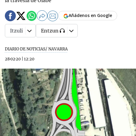
la travesía de Olabe
Añádenos en Google
Itzuli
Entzun
DIARIO DE NOTICIAS/ NAVARRA
28·02·20
|
12:20