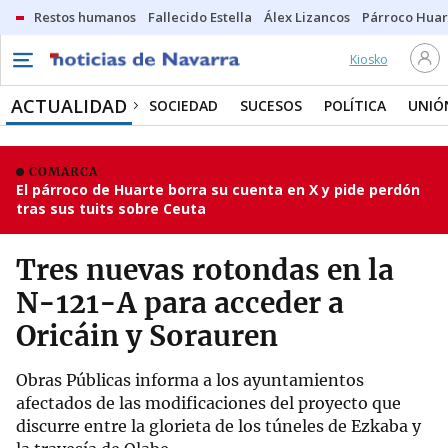
Restos humanos
Fallecido Estella
Álex Lizancos
Párroco Huar
Kiosko
ACTUALIDAD
SOCIEDAD
SUCESOS
POLÍTICA
UNIÓ
COMARCA
El párroco de Huarte borra su cuenta en X y pide perdón
tras sus tuits sobre Ceuta
Tres nuevas rotondas en la
N-121-A para acceder a
Oricáin y Sorauren
Obras Públicas informa a los ayuntamientos
afectados de las modificaciones del proyecto que
discurre entre la glorieta de los túneles de Ezkaba y