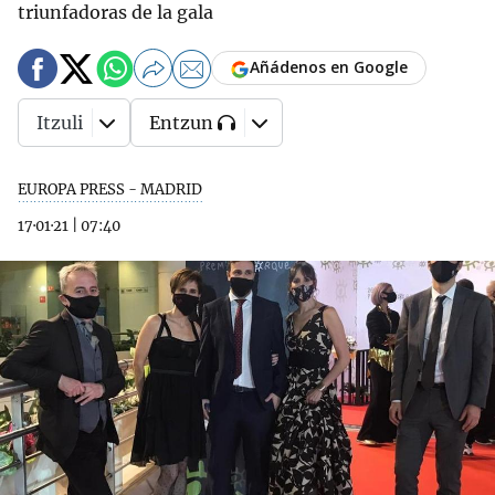
triunfadoras de la gala
Añádenos en Google
Itzuli
Entzun
EUROPA PRESS - MADRID
17·01·21
|
07:40