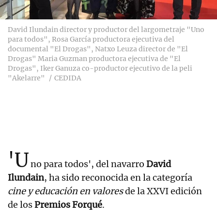
David Ilundain director y productor del largometraje "Uno
para todos", Rosa García productora ejecutiva del
documental "El Drogas", Natxo Leuza director de "El
Drogas" Maria Guzman productora ejecutiva de "El
Drogas", Iker Ganuza co-productor ejecutivo de la peli
"Akelarre"
CEDIDA
'U
no para todos', del navarro
David
Ilundain
, ha sido reconocida en la categoría
cine y educación en valores
de la XXVI edición
de los
Premios Forqué
.