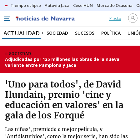
Tiempo eclipse
Autovía Jaca
Cese HUN
Mercado Osasuna
O
Kiosko
ACTUALIDAD
SOCIEDAD
SUCESOS
POLÍTICA
UNIÓ
SOCIEDAD
Adjudicadas por 135 millones las obras de la nueva
variante entre Pamplona y Jaca
'Uno para todos', de David
Ilundain, premio 'cine y
educación en valores' en la
gala de los Forqué
Las niñas', premiada a mejor película, y
'Antidisturbios', como la mejor serie, han sido las