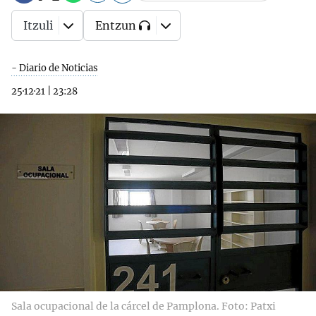
Itzuli
Entzun
- Diario de Noticias
25·12·21
|
23:28
Sala ocupacional de la cárcel de Pamplona. Foto: Patxi