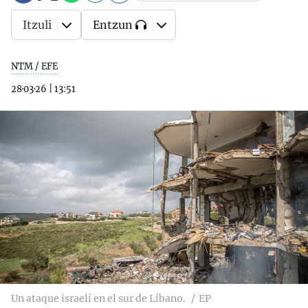
Itzuli
Entzun
NTM / EFE
28·03·26
|
13:51
Un ataque israelí en el sur de Líbano.
EP