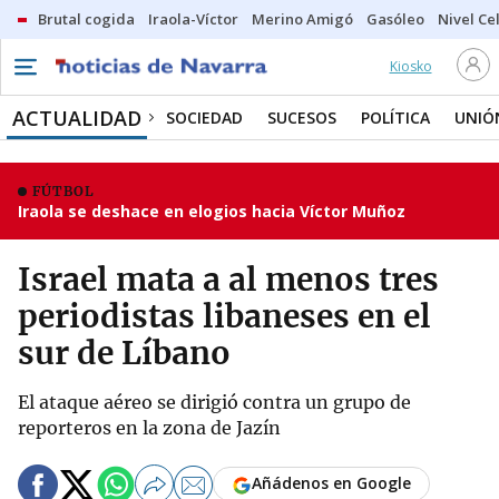
Brutal cogida
Iraola-Víctor
Merino Amigó
Gasóleo
Nivel Ce
Kiosko
ACTUALIDAD
SOCIEDAD
SUCESOS
POLÍTICA
UNIÓ
FÚTBOL
Iraola se deshace en elogios hacia Víctor Muñoz
Israel mata a al menos tres
periodistas libaneses en el
sur de Líbano
El ataque aéreo se dirigió contra un grupo de
reporteros en la zona de Jazín
Añádenos en Google